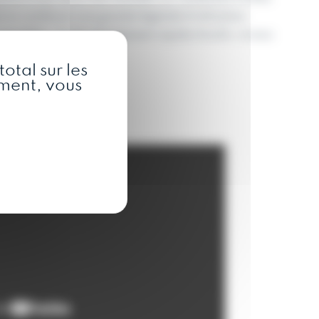
lui conférant une grande légèreté d’utilisation
ossibles : kit de changement rapide d’outils, niveau
otal sur les
oment, vous