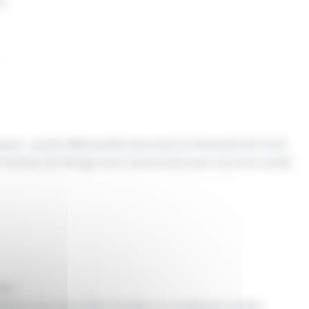
g
nt : poulie débrayable sécurisant la descente de l’outil
à limiteur de charge avec transmission par courroie armée
érie
râce à ses roues Abs montées sur roulement à billes