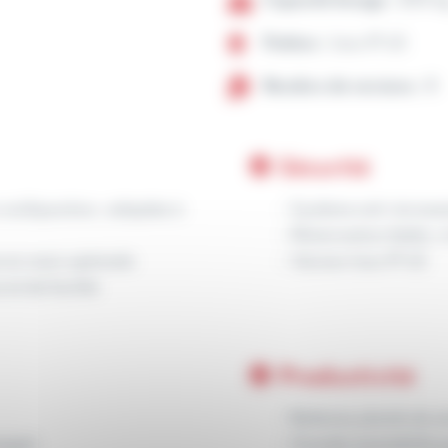
Capacité levage :
205 k
Finition :
Inox IP 65
Nombre de versions :
8
Sécurité
multiposition, adaptée à
Système anti-écraseme
Motorisation fiable, 
 en main optimale
Version Inox IP 65
et de facilité
Productivité
Batteries plomb de s
rgie)
Grande maniabilité g