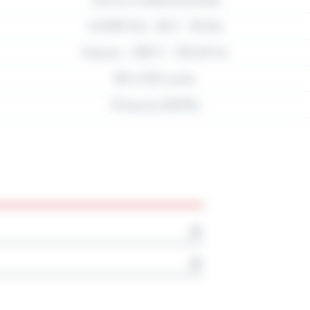
Led sur la télécommande
4 AGM (Tot : 24 V – 18 Ah)
Externe – 230 V – 50/60 Hz
80 à 150 cycles
15 heures (100%)