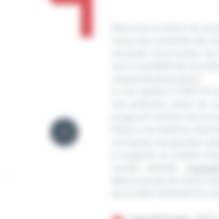
Manutention charges manuel 
Découvrez le chariot de manu
conçu pour manipuler des ch
maximale d’une hauteur de 2
acier inoxydable tels que plat
une grande polyvalence.
Le mini gerbeur R.205 SS est
une protection contre les 
progressif, facilitant ainsi l
Grâce à ses batteries interc
aux besoins des grandes indu
et exigeants en matière d’hy
cuisines centrales,
l’agroal
télécommande du chariot dispo
de surveiller facilement le n