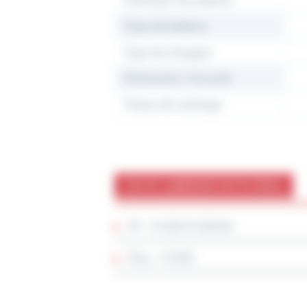
Indicateur de batterie
Type de batterie
Type de chargeur
Autonomie / nb cycle
Temps de recharge
DOCUMENTATIONS
FP – R.205 R.205SS
Plan – R.205