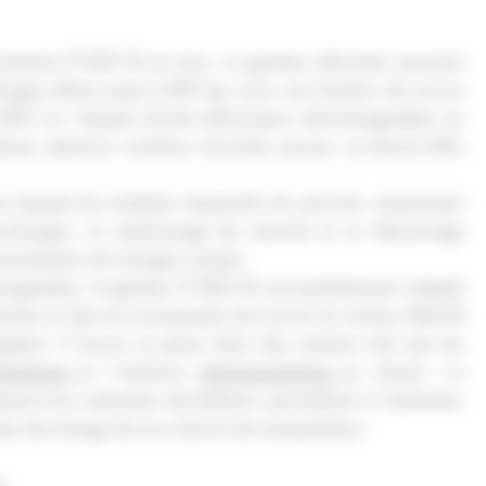
agroalimentaire
tention R.205 SS en Inox, un gerbeur élévateur puissant
arges allant jusqu’à 205 kg, avec une hauteur de course
00 cm. Équipé d’outils électriques interchangeables en
eaux, éperons, rouleaux, fourches, pinces, ce chariot offre
 équipé de multiples dispositifs de sécurité, notamment
surcharges, un embrayage de sécurité et un démarrage
a manutention de charges variées.
hangeables, le gerbeur R.205 SS est parfaitement adapté
stries et des environnements de travail en continu 24h/24
giène. Il trouve sa place dans des secteurs tels que les
imentaire
et l’industrie
pharmaceutique
et chimie. La
se d’un indicateur de batterie, permettant à l’utilisateur
iveau de charge de son chariot de manipulation.