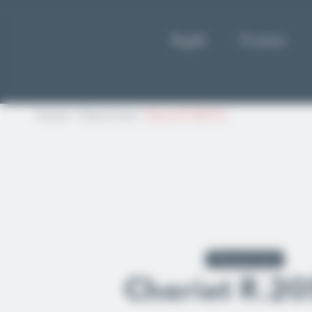
Panneau de gestion des cookies
Reglift
Produits
Accueil
Chariot Inox
Chariot R.205 SS
Chariot Inox
Chariot R.20