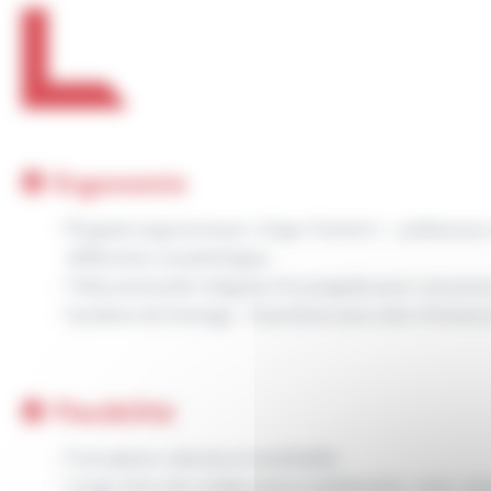
Ergonomie
Poignée ergonomique « Ergo-Control » : préhension 
différentes morphologies
Télécommande intégrée à la poignée pour une prise
Système de freinage : 3 positions pour plus d’aisance 
Flexibilité
Conception robuste et modulable
Large choix de configurations (piètements, mats, éne