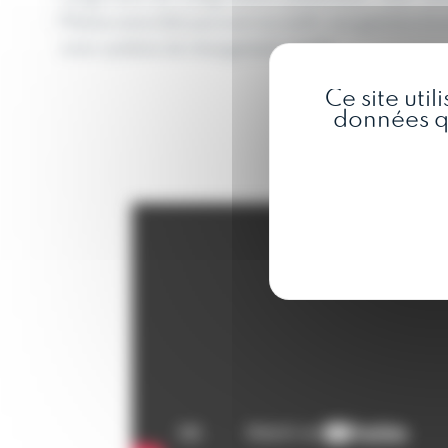
Platine amovible pouvant accueillir une gamme d’out
avec système de changement rapide
Ce site uti
données qu