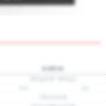
R.205 SS
205 Kg (S/M) – 180 Kg (L)
Acier
Inox
Télécommande