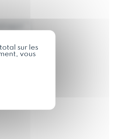
al export
otal sur les
oment, vous