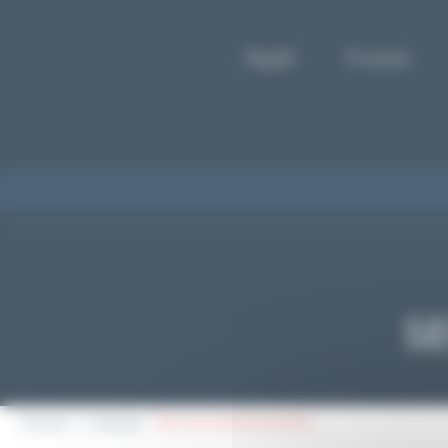
Panneau de gestion des cookies
Reglift
Produits
S
Accueil
L'équipe
Service communication