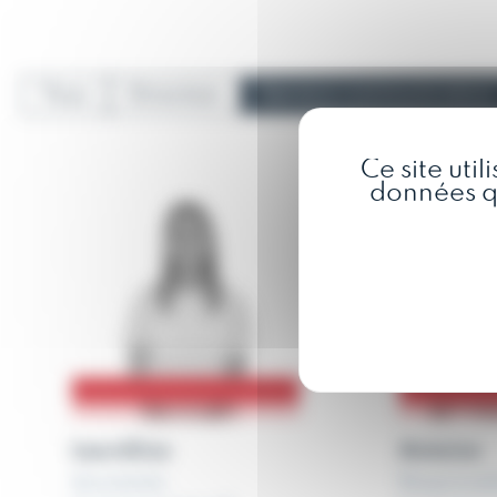
Tous
Direction
Service communication
Ce site uti
données qu
Lauréline
Antoine
Assistante
Responsab