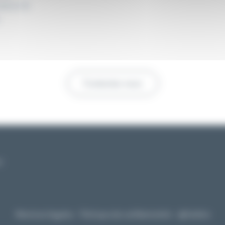
ation &
Contactez-nous
r
Mentions légales
Politique de confidentialité
@Kalélia