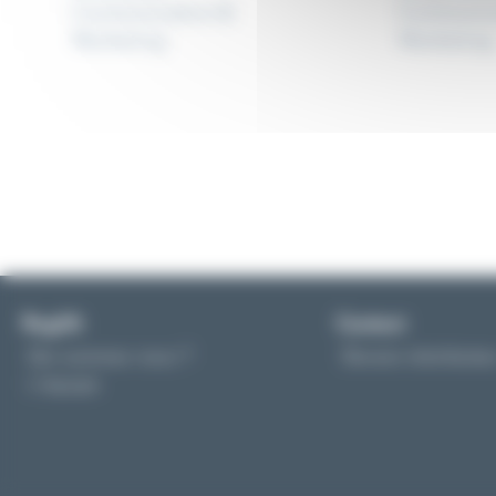
Communication &
Communic
Marketing
Marketing
Reglift
Contact
Qui sommes-nous ?
Devenir distributeu
L’équipe