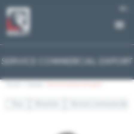
Panneau de gestion des cookies
FR
SERVICE COMMERCIAL EXPORT
Accueil
L'équipe
Service commercial export
Tous
Direction
Service communication