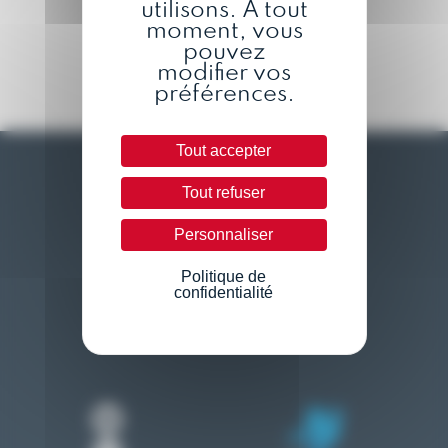
utilisons. A tout
moment, vous
pouvez
Contactez-nous
modifier vos
préférences.
Tout accepter
Reglift
Tout refuser
Qui sommes-nous ?
Personnaliser
L’équipe
Politique de
Contact
confidentialité
Devenir distributeur