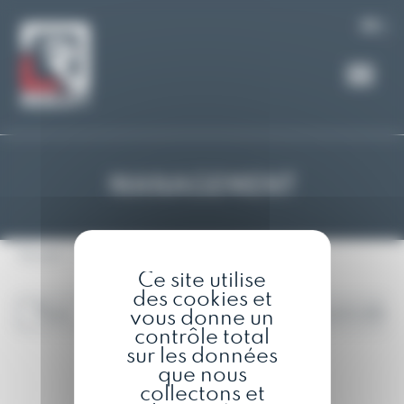
Panneau de gestion des cookies
FR
MANAGEMENT
Accueil
L'équipe
Management
Ce site utilise
des cookies et
Tous
Direction
Service communication
vous donne un
contrôle total
sur les données
que nous
collectons et